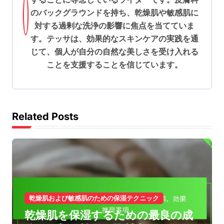
のバックグラウンドを持ち、乾燥肌や敏感肌に
g
対する過剰な洗浄の影響に焦点を当てていま
a
す。テッサは、効果的なスキンケアの実践を通
t
じて、個人が自分の自然な美しさを受け入れる
i
ことを支援することを信じています。
o
n
Related Posts
乾燥肌および敏感肌のための保湿テクニック
乾燥肌を保湿するための最良の成