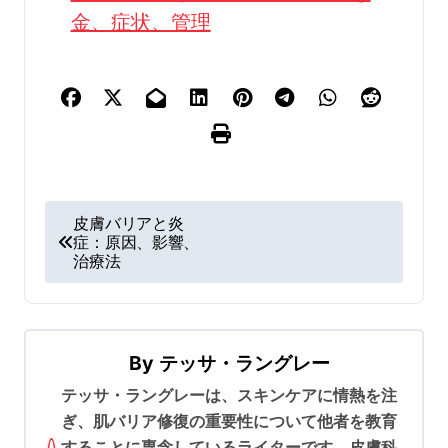
金、症状、管理
P
皮膚バリアと炎
症：原因、影響、
o
治療法
s
t
n
By
テッサ・ラングレー
a
テッサ・ラングレーは、スキンケアに情熱を注
v
ぎ、肌バリア修復の重要性について他者を教育
i
することに専念しているライターです。皮膚科