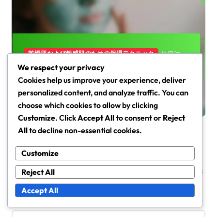
乾燥肌および敏感肌のための保湿テクニック
We respect your privacy
肌バリア修復のための保湿ミス
Cookies help us improve your experience, deliver
ト：利点、使用法、効果
personalized content, and analyze traffic. You can
テッサ・ラングレー
Mar 6, 2026
choose which cookies to allow by clicking
Customize
. Click
Accept All
to consent or
Reject
All
to decline non-essential cookies.
Customize
Leave a Reply
Your email address will not be published.
Required fields
Reject All
are marked
*
Accept All
Comment
*